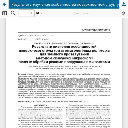
Результаты изучение особенностей поверхностной структуры стоматологических полимеров для съемного протезирования методом сканирующей микроскопии после их обработки разными полировочными пастами