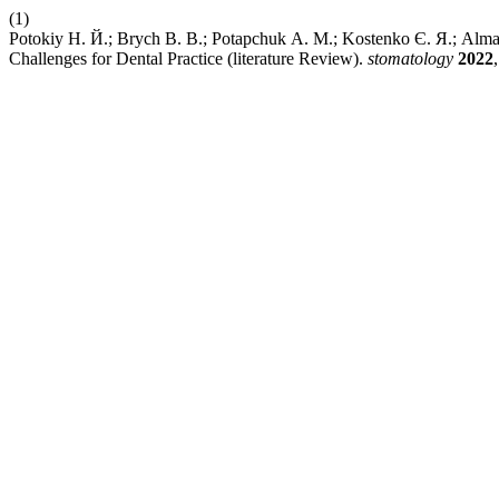
(1)
Potokiy Н. Й.; Brych В. В.; Potapchuk А. М.; Kostenko Є. Я.; Alm
Challenges for Dental Practice (literature Review).
stomatology
2022