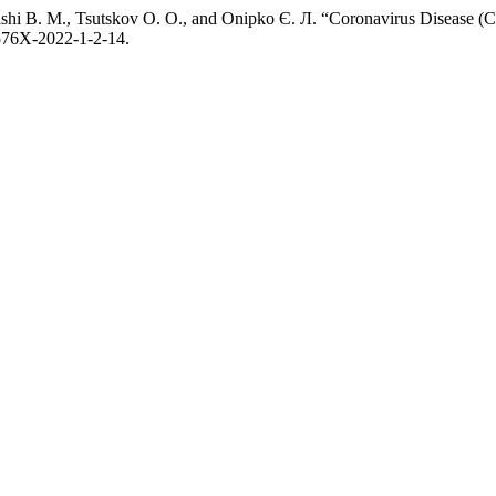
shi В. М., Tsutskov О. О., and Onipko Є. Л. “Coronavirus Disease (C
-576X-2022-1-2-14.